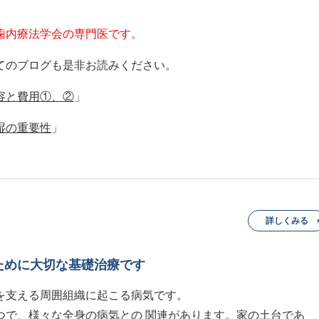
歯内療法学会の専門医です。
てのブログも是非お読みください。
容と費用①、②
」
湿の重要性
」
詳しくみる
ために大切な基礎治療です
を支える周囲組織に起こる病気です。
つで、様々な全身の病気との 関連があります。家の土台であ