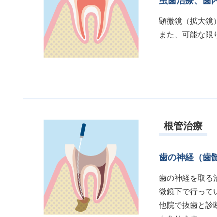
虫歯治療、歯
顕微鏡（拡大鏡
また、可能な限
根管治療
歯の神経（歯
歯の神経を取る
微鏡下で行って
他院で抜歯と診