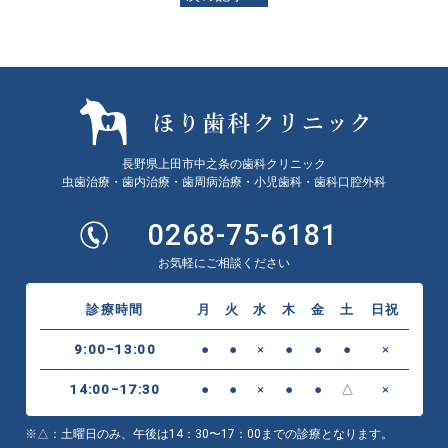
長野県上田市中之条の歯科クリニック
虫歯治療・歯内治療・歯周病治療・小児歯科・歯科口腔外科
0268-75-6181
お気軽にご相談ください
診療時間
月
火
水
木
金
土
日祝
9:00−13:00
●
●
×
●
●
●
×
14:00−17:30
●
●
×
●
●
△
×
※△：土曜日のみ、午後は14：30〜17：00までの診療となります。